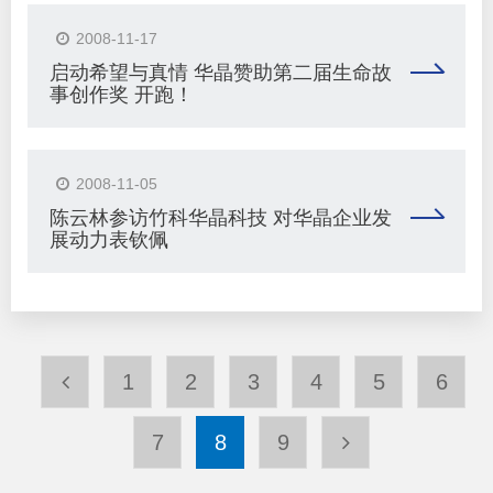
2008-11-17
启动希望与真情 华晶赞助第二届生命故
事创作奖 开跑！
2008-11-05
陈云林参访竹科华晶科技 对华晶企业发
展动力表钦佩
1
2
3
4
5
6
7
8
9