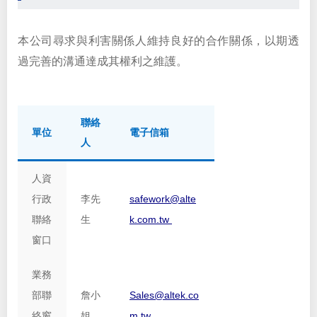
本公司尋求與利害關係人維持良好的合作關係，以期透
過完善的溝通達成其權利之維護。
聯絡
單位
電子信箱
人
人資
行政
李先
safework@alte
聯絡
生
k.com.tw
窗口
業務
部聯
詹小
Sales@altek.co
絡窗
姐
m.tw