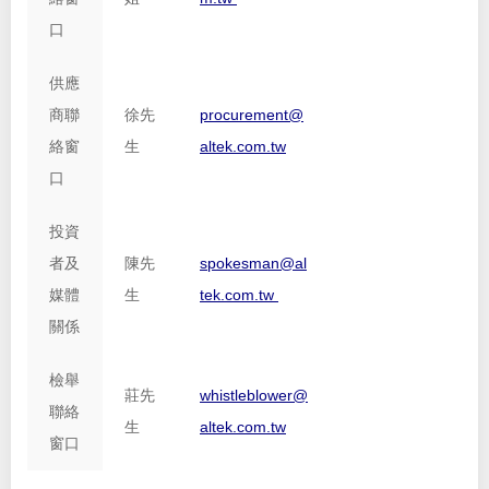
口
供應
商聯
徐先
procurement@
絡窗
生
altek.com.tw
口
投資
者及
陳先
spokesman@al
媒體
生
tek.com.tw
關係
檢舉
莊先
whistleblower@
聯絡
生
altek.com.tw
窗口