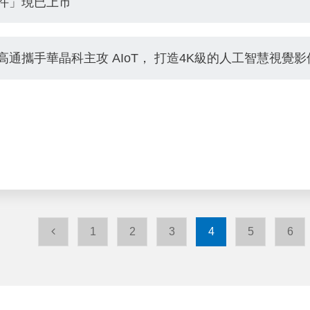
件」現已上市
高通攜手華晶科主攻 AIoT， 打造4K級的人工智慧視覺
1
2
3
4
5
6